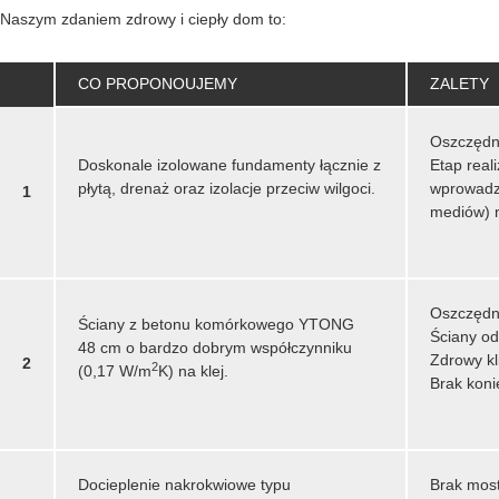
Naszym zdaniem zdrowy i ciepły dom to:
CO PROPONOUJEMY
ZALETY
Oszczędn
Doskonale izolowane fundamenty łącznie z
Etap real
płytą, drenaż oraz izolacje przeciw wilgoci.
wprowadze
1
mediów) 
Oszczędn
Ściany z betonu komórkowego YTONG
Ściany od
48 cm o bardzo dobrym współczynniku
Zdrowy kl
2
2
(0,17 W/m
K) na klej.
Brak koni
Docieplenie nakrokwiowe typu
Brak mos