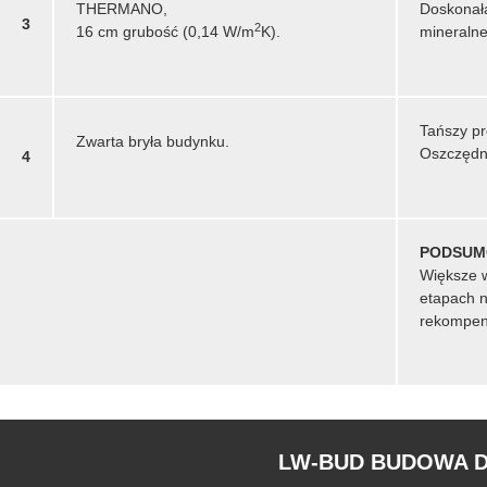
THERMANO,
Doskonała
3
2
16 cm grubość (0,14 W/m
K).
mineralne
Tańszy pr
Zwarta bryła budynku.
Oszczędn
4
PODSUM
Większe w
etapach n
rekompens
LW-BUD BUDOWA 