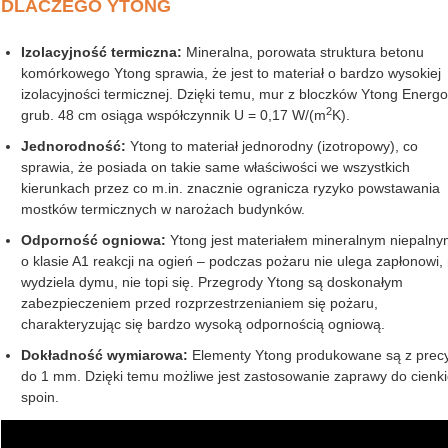
DLACZEGO YTONG
Izolacyjność termiczna:
Mineralna, porowata struktura betonu
komórkowego Ytong sprawia, że jest to materiał o bardzo wysokiej
izolacyjności termicznej. Dzięki temu, mur z bloczków Ytong Energ
2
grub. 48 cm osiąga współczynnik U = 0,17 W/(m
K).
Jednorodność:
Ytong to materiał jednorodny (izotropowy), co
sprawia, że posiada on takie same właściwości we wszystkich
kierunkach przez co m.in. znacznie ogranicza ryzyko powstawania
mostków termicznych w narożach budynków.
Odporność ogniowa:
Ytong jest materiałem mineralnym niepalny
o klasie A1 reakcji na ogień – podczas pożaru nie ulega zapłonowi, 
wydziela dymu, nie topi się. Przegrody Ytong są doskonałym
zabezpieczeniem przed rozprzestrzenianiem się pożaru,
charakteryzując się bardzo wysoką odpornością ogniową.
Dokładność wymiarowa:
Elementy Ytong produkowane są z precy
do 1 mm. Dzięki temu możliwe jest zastosowanie zaprawy do cienk
spoin.