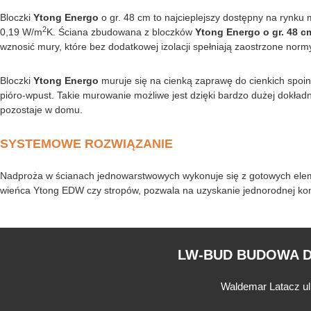
Bloczki
Ytong Energo
o gr. 48 cm to najcieplejszy dostępny na rynku
2
0,19 W/m
K. Ściana zbudowana z bloczków
Ytong Energo o gr. 48 c
wznosić mury, które bez dodatkowej izolacji spełniają zaostrzone nor
Bloczki
Ytong Energo
muruje się na cienką zaprawę do cienkich spoin
pióro-wpust. Takie murowanie możliwe jest dzięki bardzo dużej dokładn
pozostaje w domu.
SYSTEMOWE ROZWIĄZANIE
Nadproża w ścianach jednowarstwowych wykonuje się z gotowych ele
wieńca Ytong EDW czy stropów, pozwala na uzyskanie jednorodnej kon
LW-BUD BUDOWA 
Waldemar Latacz ul