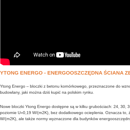
YTONG ENERGO - ENERGOOSZCZĘDNA ŚCIANA 
Ytong Energo – bloczki z betonu komórkowego, przeznaczone do wznos
budowlany, jaki można dziś kupić na polskim rynku.
Nowe bloczki Ytong Energo dostępne są w kilku grubościach: 24, 30, 36
poziomie U=0,19 W/(m2K), bez dodatkowego ocieplenia. Oznacza to, że
W/(m2K), ale także normy wyznaczone dla budynków energooszczędn