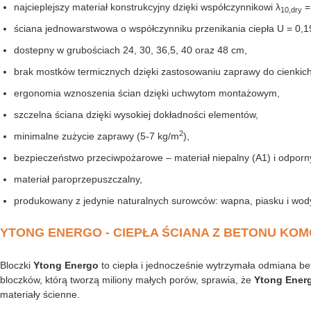
najcieplejszy materiał konstrukcyjny dzięki współczynnikowi λ
=
10,dry
ściana jednowarstwowa o współczynniku przenikania ciepła U = 0,
dostepny w grubościach 24, 30, 36,5, 40 oraz 48 cm,
brak mostków termicznych dzięki zastosowaniu zaprawy do cienkich 
ergonomia wznoszenia ścian dzięki uchwytom montażowym,
szczelna ściana dzięki wysokiej dokładności elementów,
2
minimalne zużycie zaprawy (5-7 kg/m
),
bezpieczeństwo przeciwpożarowe – materiał niepalny (A1) i odporny
materiał paroprzepuszczalny,
produkowany z jedynie naturalnych surowców: wapna, piasku i wod
YTONG ENERGO - CIEPŁA ŚCIANA Z BETONU K
Bloczki
Ytong Energo
to ciepła i jednocześnie wytrzymała odmiana bet
bloczków, którą tworzą miliony małych porów, sprawia, że
Ytong Ener
materiały ścienne.